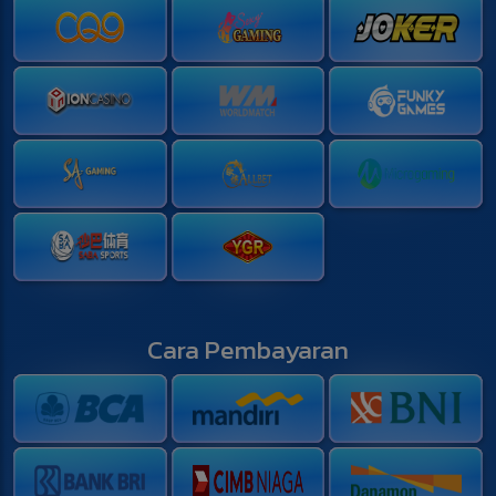
Cara Pembayaran