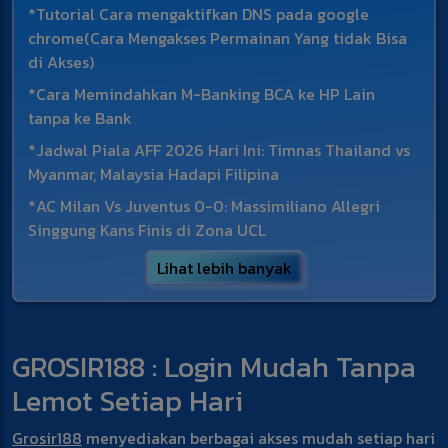
*Tutorial Cara mengaktifkan DNS pada google
chrome(Cara Mengakses Permainan Yang tidak Bisa
di Akses)
*Cara Memindahkan M-Banking BCA ke HP Lain
tanpa ke Bank
*Jadwal Piala AFF 2026 Hari Ini: Timnas Thailand vs
Myanmar, Malaysia Hadapi Filipina
*AC Milan Vs Juventus 0-0: Massimiliano Allegri
Singgung Kans Finis di Zona UCL
Lihat lebih banyak
GROSIR188 : Login Mudah Tanpa
Lemot Setiap Hari
Grosir188
menyediakan berbagai akses mudah setiap hari