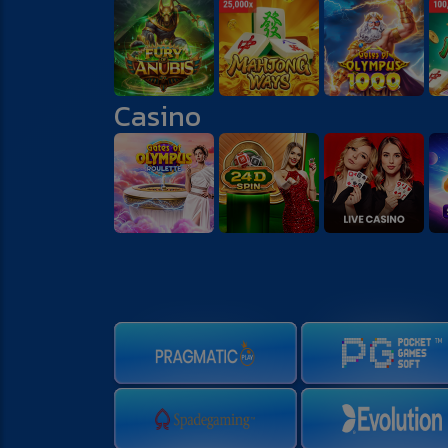
Slot
Casino