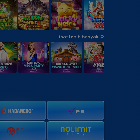
Lihat lebih banyak
Lihat lebih banyak