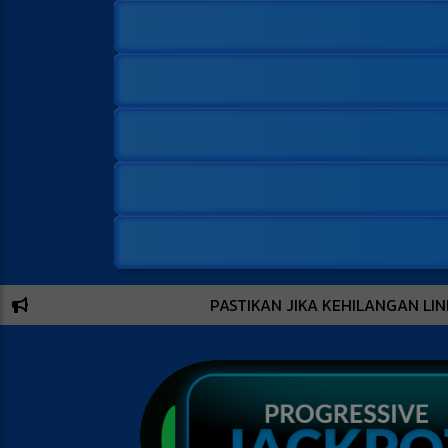
LOGIN
KAN JIKA KEHILANGAN LINK AKSES BISA KE LINK ANTI NAWALA 