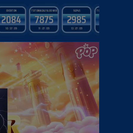
jas******73
Rp 400
Rp 2.150.000
Lihat lebih banyak
OTOMACAU 16.00 WIB
SGP45
TOTOMACAU 19.00 WIB
TOTOMACAU 22.00 WIB
TO
7875
2985
6303
9178
11 : 27 : 06
13 : 27 : 06
14 : 27 : 06
17 : 27 : 06