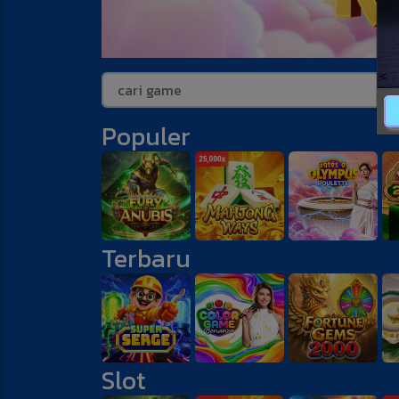
Populer
Terbaru