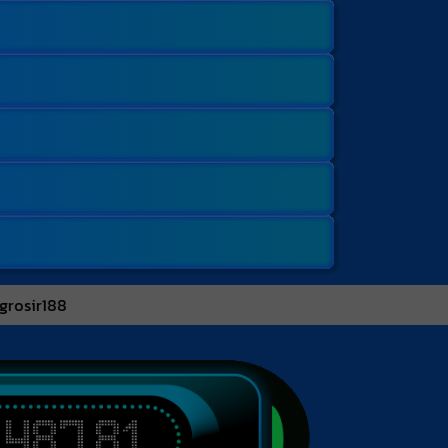
PROMOSI