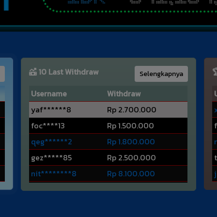
10 Last Withdraw

a
Selengkapnya
Username
Withdraw
wax******751
Rp 9.200.000
pij******0
Rp 3.600.000
hox****14
Rp 2.100.000
sog*****4
Rp 6.300.000
yaf******8
Rp 2.700.000